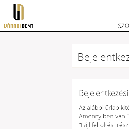
Váradident
SZO
Bejelentke
Bejelentkezés
Az alábbi űrlap ki
Amennyiben van 30
"Fájl feltöltés" rés