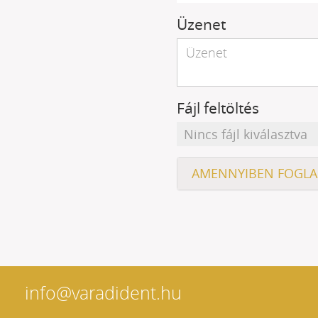
Üzenet
Fájl feltöltés
AMENNYIBEN FOGLAL
info@varadident.hu