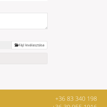
Fájl kiválasztása
+36 83 340 198
+36 30 955 1916