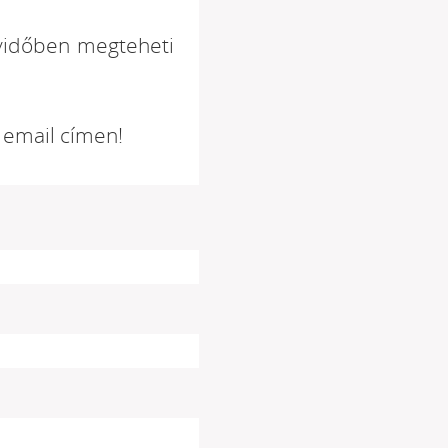
egyidőben megteheti
t email címen!