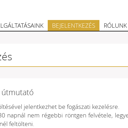
LGÁLTATÁSAINK
BEJELENTKEZÉS
RÓLUNK
zés
i útmutató
töltésével jelentkezhet be fogászati kezelésre.
 napnál nem régebbi röntgen felvétele, legye
znél feltölteni.