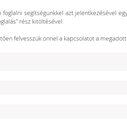
án foglalni segítségünkkel azt jelentkezésével 
oglalás" rész kitöltésével.
etően felvesszük önnel a kapcsolatot a megadot