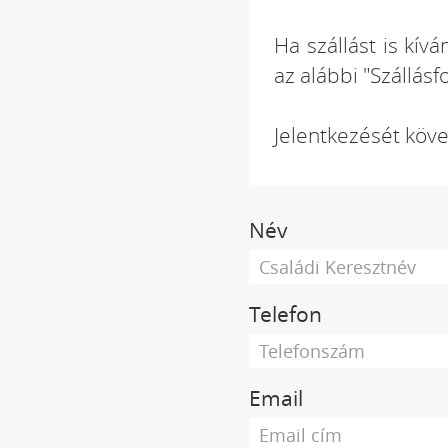
Ha szállást is kív
az alábbi "Szállásf
Jelentkezését köv
Név
Telefon
Email