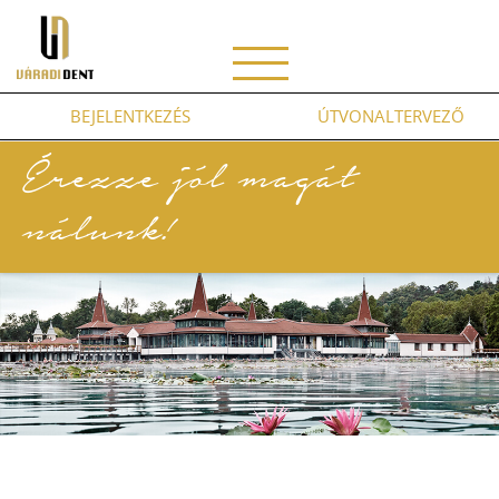
Váradident
BEJELENTKEZÉS
ÚTVONALTERVEZŐ
Érezze jól magát
nálunk!