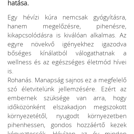
hatása.
Egy hévízi kúra nemcsak gyógyításra,
hanem megelőzésre, pihenésre,
kikapcsolódásra is kiválóan alkalmas. Az
egyre növekvő igényekhez igazodva
bőséges kínálatból válogathatnak a
wellness és az egészséges életmód hívei
is.
Rohanás. Manapság sajnos ez a megfelelő
szó életvitelünk jellemzésére. Ezért az
embernek szüksége van arra, hogy
időközönként elszakadjon megszokott
környezetétől, nyugodt környezetben
pihenhessen, gondos hozzáértő kezek
kényeztessék. Hévízen az év minden