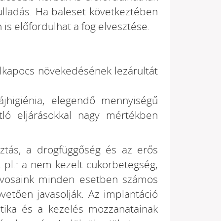
yulladás. Ha baleset következtében
 is előfordulhat a fog elvesztése.
llkapocs növekedésének lezárultát
szájhigiénia, elegendő mennyiségű
ló eljárásokkal nagy mértékben
asztás, a drogfüggőség és az erős
 pl.: a nem kezelt cukorbetegség,
orvosaink minden esetben számos
övetően javasolják. Az implantáció
tika és a kezelés mozzanatainak