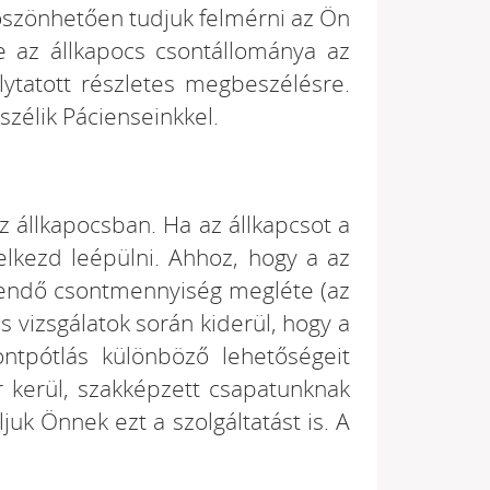
öszönhetően tudjuk felmérni az Ön
-e az állkapocs csontállománya az
lytatott részletes megbeszélésre.
szélik Pácienseinkkel.
z állkapocsban. Ha az állkapcsot a
elkezd leépülni. Ahhoz, hogy a az
egendő csontmennyiség megléte (az
 vizsgálatok során kiderül, hogy a
ntpótlás különböző lehetőségeit
 kerül, szakképzett csapatunknak
k Önnek ezt a szolgáltatást is. A