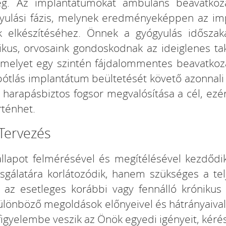
eg. Az implantátumokat ambuláns beavatkozá
gyulási fázis, melynek eredményeképpen az im
k elkészítéséhez. Önnek a gyógyulás időszak
us, orvosaink gondoskodnak az ideiglenes taka
 amelyet egy szintén fájdalommentes beavatkoz
pótlás implantátum beültetését követő azonnali 
 harapásbiztos fogsor megvalósítása a cél, e
rténhet.
-Tervezés
llapot felmérésével és megítélésével kezdődi
zsgálatára korlátozódik, hanem szükséges a tel
t az esetleges korábbi vagy fennálló krónikus
 különböző megoldások előnyeivel és hátrányaiva
igyelembe veszik az Önök egyedi igényeit, kérés