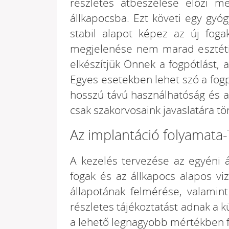
részletes átbeszélése előzi m
állkapocsba. Ezt követi egy gyó
stabil alapot képez az új foga
megjelenése nem marad esztétik
elkészítjük Önnek a fogpótlást,
Egyes esetekben lehet szó a fog
hosszú távú használhatóság és a
csak szakorvosaink javaslatára tö
Az implantáció folyamata
A kezelés tervezése az egyéni á
fogak és az állkapocs alapos vi
állapotának felmérése, valamin
részletes tájékoztatást adnak a
a lehető legnagyobb mértékben f