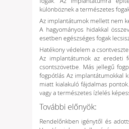
fogak. Az implantátumra épít
különböznek a természetes fogak
Az implantátumok mellett nem ke
A hagyományos hidakkal összev
esetben egészséges fogak lecsisz
Hatékony védelem a csontveszte
Az implantátumok az eredeti f
csontszövetbe. Más jellegű fogp
fogpótlás Az implantátumokkal k
miatt kialakuló fájdalmas pontok
vagy a természetes ízlelés képes
További előnyök:
Rendelőnkben igénytől és adottsá