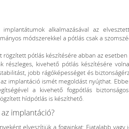
, implantátumok alkalmazásával az elveszte
ományos módszerekkel a pótlás csak a szomszéd
 rögzített pótlás készítésére abban az esetben i
 részleges, kivehető pótlás készítésére vol
tabilitást, jobb rágóképességet és biztonságér
k, az implantáció ismét megoldást nyújthat. Eb
egítségével a kivehető fogpótlás biztonságo
zített hídpótlás is készíthető.
 az implantáció?
eként elveszítjük a fogainkat: Fiatalabb vagy 