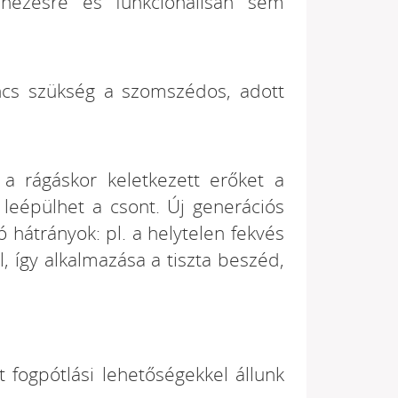
ánézésre és funkcionálisan sem
ncs szükség a szomszédos, adott
a rágáskor keletkezett erőket a
 leépülhet a csont. Új generációs
hátrányok: pl. a helytelen fekvés
, így alkalmazása a tiszta beszéd,
t fogpótlási lehetőségekkel állunk