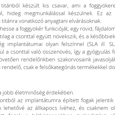
titánból készült kis csavar, ami a foggyökere
ból, hideg megmunkálással készülnek. Ez az
 titánra vonatkozó anyagtani elvárásoknak.
hesse a foggyökér funkcióját, egy rövid, fájdal
tilag a csonttal együtt növekszik, és a későbbiek
g implantátumai olyan felszínnel (SLA ill. S
ül a csonttal való összenövés, így a gyógyulás
 követően rendelőnkben szakorvosaink javasolj
rendelő, csak e felsőkategóriás termékekkel do
a jobb életminőség érdekében.
pontból az implantátumra épített fogak jelent
k lehetővé az állkapocs ívéhez, és csaknem ol