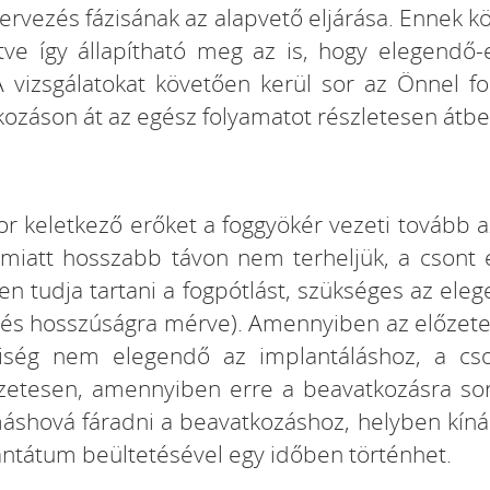
ervezés fázisának az alapvető eljárása. Ennek k
etve így állapítható meg az is, hogy elegendő
vizsgálatokat követően kerül sor az Önnel fo
kozáson át az egész folyamatot részletesen átbe
r keletkező erőket a foggyökér vezeti tovább a
miatt hosszabb távon nem terheljük, a csont 
n tudja tartani a fogpótlást, szükséges az el
 és hosszúságra mérve). Amennyiben az előzetes
iség nem elegendő az implantáláshoz, a cso
szetesen, amennyiben erre a beavatkozásra sor
hová fáradni a beavatkozáshoz, helyben kínálju
antátum beültetésével egy időben történhet.