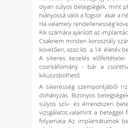
olyan súlyos betegségek, mint pl
hiányossá válik a fogsor: akár a 
Ha valamely rendellenesség köve
Kik számára ajánlott az implantá
Csaknem minden korosztály számá
követően, azaz kb. a 14. életév b
A sikeres kezelés előfeltételei
csontállomány - bár a csonth
kiküszöbölhető.
A sikeresség szempontjából rizi
dohányzás. Bizonyos betegségek 
súlyos szív- és érrendszeri b
vizsgálatot,valamint a beteggel 
folyamata Az implantátumok be