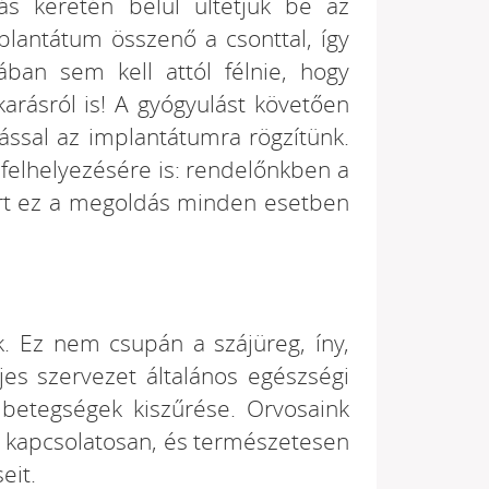
s keretén belül ültetjük be az
plantátum összenő a csonttal, így
ában sem kell attól félnie, hogy
rásról is! A gyógyulást követően
ással az implantátumra rögzítünk.
felhelyezésére is: rendelőnkben a
zért ez a megoldás minden esetben
k. Ez nem csupán a szájüreg, íny,
jes szervezet általános egészségi
 betegségek kiszűrése. Orvosaink
l kapcsolatosan, és természetesen
eit.