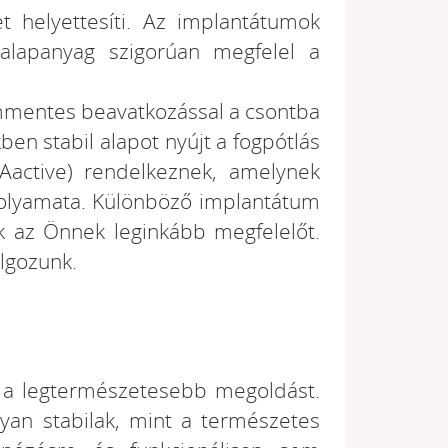
t helyettesíti. Az implantátumok
 alapanyag szigorúan megfelel a
ommentes beavatkozással a csontba
ben stabil alapot nyújt a fogpótlás
LAactive) rendelkeznek, amelynek
 folyamata. Különböző implantátum
ák az Önnek leginkább megfelelőt.
lgozunk.
ik a legtermészetesebb megoldást.
yan stabilak, mint a természetes