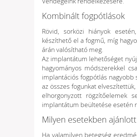
Vendégeink rendelkezésére.
Kombinált fogpótlások
Rövid, sorközi hiányok esetén
készíthető el a fogmű, míg hagy
árán valósítható meg.
Az implantátum lehetőséget nyújt
hagyományos módszerekkel csak
implantációs fogpótlás nagyobb s
az összes fogunkat elveszítettü
elhorgonyzott rögzítőelemek s
implantátum beültetése esetén rög
Milyen esetekben ajánlott
Ha valamilyen betegség eredmény