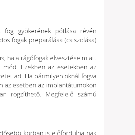
tt fog gyökerének pótlása révén
os fogak preparálása (csiszolása)
s, ha a rágófogak elvesztése miatt
na mód. Ezekben az esetekben az
zetet ad. Ha bármilyen oknál fogva
ben az esetben az implantátumokon
san rögzíthető. Megfelelő számú
idősebb korban is előfordulhatnak