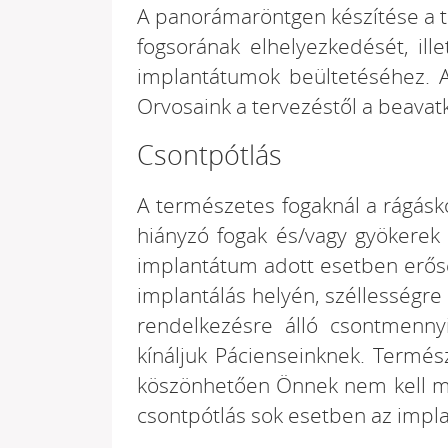
A panorámaröntgen készítése a t
fogsorának elhelyezkedését, ill
implantátumok beültetéséhez. A 
Orvosaink a tervezéstől a beavat
Csontpótlás
A természetes fogaknál a rágásko
hiányzó fogak és/vagy gyökerek 
implantátum adott esetben erőse
implantálás helyén, széllességre
rendelkezésre álló csontmenny
kínáljuk Pácienseinknek. Termé
köszönhetően Önnek nem kell más
csontpótlás sok esetben az impl