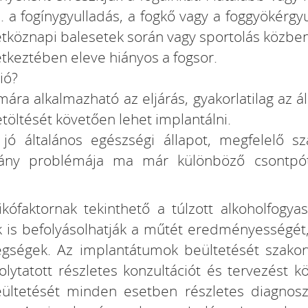
. a fogínygyulladás, a fogkő vagy a foggyökérg
hétköznapi balesetek során vagy sportolás közben
tkeztében eleve hiányos a fogsor.
ció?
ra alkalmazható az eljárás, gyakorlatilag az á
etöltését követően lehet implantálni.
: jó általános egészségi állapot, megfelelő 
iány problémája ma már különböző csontpót
kófaktornak tekinthető a túlzott alkoholfogy
is befolyásolhatják a műtét eredményességét,
etegségek. Az implantátumok beültetését szak
folytatott részletes konzultációt és tervezést k
ültetését minden esetben részletes diagnosz