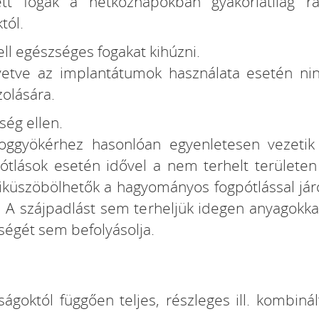
ett fogak a hétköznapokban gyakorlatilag r
tól.
ll egészséges fogakat kihúzni.
etve az implantátumok használata esetén ni
olására.
ség ellen.
oggyökérhez hasonlóan egyenletesen vezetik 
ótlások esetén idővel a nem terhelt területen
iküszöbölhetők a hagyományos fogpótlással járó 
. A szájpadlást sem terheljük idegen anyagokkal
ségét sem befolyásolja.
goktól függően teljes, részleges ill. kombinál