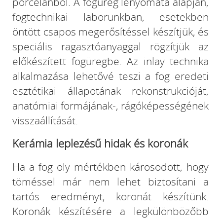
porcelánból. A fogüreg lenyomata alapján,
fogtechnikai laborunkban, esetekben
öntött csapos megerősítéssel készítjük, és
speciális ragasztóanyaggal rögzítjük az
előkészített fogüregbe. Az inlay technika
alkalmazása lehetővé teszi a fog eredeti
esztétikai állapotának rekonstrukcióját,
anatómiai formájának-, rágóképességének
visszaállítását.
Kerámia leplezésű hidak és koronák
Ha a fog oly mértékben károsodott, hogy
töméssel már nem lehet biztosítani a
tartós eredményt, koronát készítünk.
Koronák készítésére a legkülönbözőbb