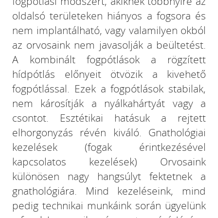
fogpótlási módszert, akiknek többnyire az
oldalsó területeken hiányos a fogsora és
nem implantálható, vagy valamilyen okból
az orvosaink nem javasolják a beültetést.
A kombinált fogpótlások a rögzített
hídpótlás előnyeit ötvözik a kivehető
fogpótlással. Ezek a fogpótlások stabilak,
nem károsítják a nyálkahártyát vagy a
csontot. Esztétikai hatásuk a rejtett
elhorgonyzás révén kiváló. Gnathológiai
kezelések (fogak érintkezésével
kapcsolatos kezelések) Orvosaink
különösen nagy hangsúlyt fektetnek a
gnathológiára. Mind kezeléseink, mind
pedig technikai munkáink során ügyelünk