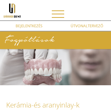
Váradident
BEJELENTKEZÉS
ÚTVONALTERVEZŐ
Fogpótlások
Kerámia-és aranyinlay-k